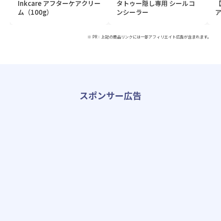
Inkcare アフターケアクリー
タトゥー隠し専用 シールコ
ム（100g）
ンシーラー
ア
※ PR：上記の商品リンクには一部アフィリエイト広告が含まれます。
スポンサー広告