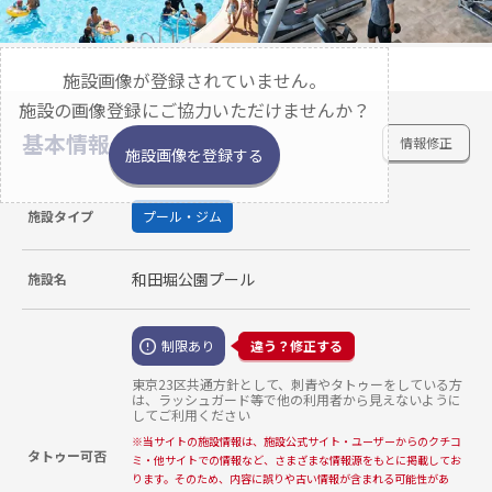
施設画像が登録されていません。
施設の画像登録にご協力いただけませんか？
基本情報
情報修正
施設画像を登録する
施設タイプ
プール・ジム
和田堀公園プール
施設名
制限あり
違う？修正する
東京23区共通方針として、刺青やタトゥーをしている方
は、ラッシュガード等で他の利用者から見えないように
してご利用ください
※
当サイトの施設情報は、施設公式サイト・ユーザーからのクチコ
タトゥー可否
ミ・他サイトでの情報など、さまざまな情報源をもとに掲載してお
ります。そのため、内容に誤りや古い情報が含まれる可能性があ