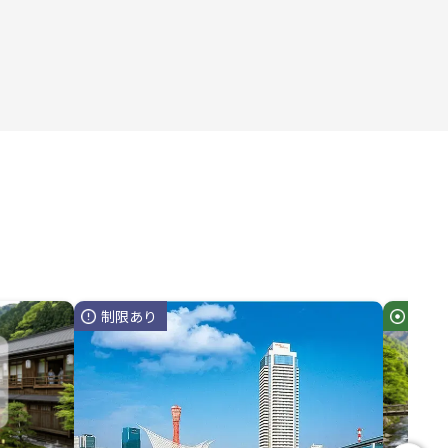
制限あり
タトゥ