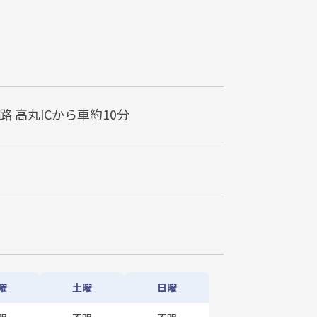
 高丸ICから車約10分
曜
土曜
日曜