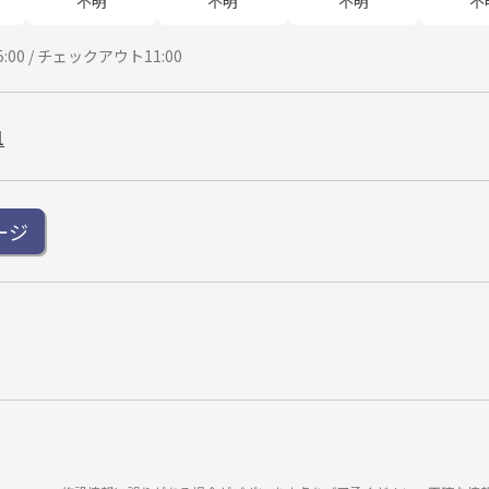
不明
不明
不明
不
00 / チェックアウト11:00
1
ージ