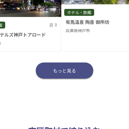
ホテル・旅館
有馬温泉 陶泉 御所坊
0
館
兵庫県神戸市
テルズ神戸トアロード
市
もっと見る