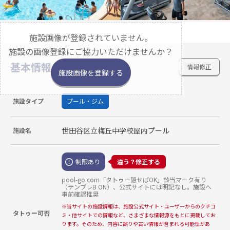
施設画像が登録されていません。
施設の画像登録にご協力いただけませんか？
基本情報
情報修正
施設画像を登録する
施設タイプ
プール・ジム
世田谷区立梅丘中学校屋内プール
施設名
制限あり
違う？修正する
pool-go.com「タトゥー隠せばOK」該当マーク有り
（テンプレB ON）、公式サイトには明記なし。施設へ
事前確認推奨
※
当サイトの施設情報は、施設公式サイト・ユーザーからのクチコ
タトゥー可否
ミ・他サイトでの情報など、さまざまな情報源をもとに掲載してお
ります。そのため、内容に誤りや古い情報が含まれる可能性があ