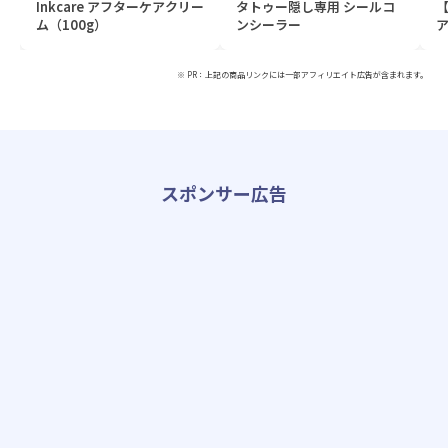
Inkcare アフターケアクリー
タトゥー隠し専用 シールコ
ム（100g）
ンシーラー
ア
※ PR：上記の商品リンクには一部アフィリエイト広告が含まれます。
スポンサー広告