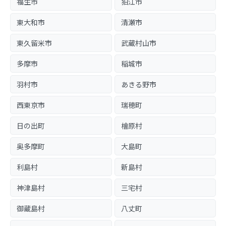
福生市
狛江市
東大和市
清瀬市
東久留米市
武蔵村山市
多摩市
稲城市
羽村市
あきる野市
西東京市
瑞穂町
日の出町
檜原村
奥多摩町
大島町
利島村
新島村
神津島村
三宅村
御蔵島村
八丈町