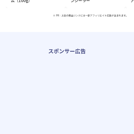
ム（100g）
ンシーラー
ア
※ PR：上記の商品リンクには一部アフィリエイト広告が含まれます。
スポンサー広告