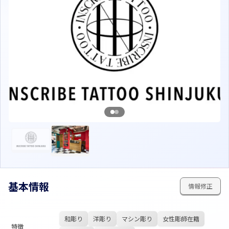
基本情報
情報修正
和彫り
洋彫り
マシン彫り
女性彫師在籍
特徴