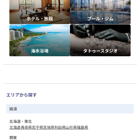
ホテル・旅館
プール・ジム
海水浴場
タトゥースタジオ
エリアから探す
銭湯
北海道・東北
北海道
青森県
岩手県
宮城県
秋田県
山形県
福島県
関東