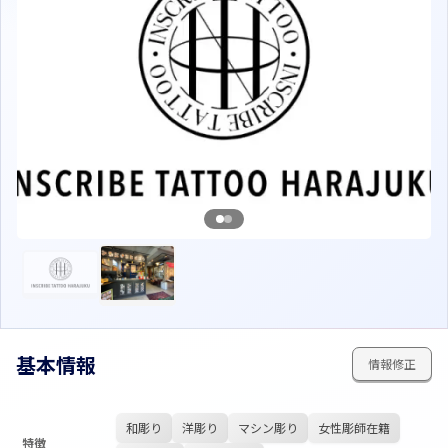
基本情報
情報修正
和彫り
洋彫り
マシン彫り
女性彫師在籍
特徴