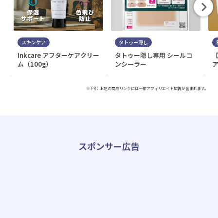
スキンケア
タトゥー隠し
Inkcare アフターケアクリー
タトゥー隠し専用 シールコ
ム（100g）
ンシーラー
ア
※ PR：上記の商品リンクには一部アフィリエイト広告が含まれます。
スポンサー広告