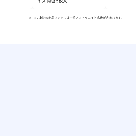
イズ 同色 5枚入
※ PR：上記の商品リンクには一部アフィリエイト広告が含まれます。