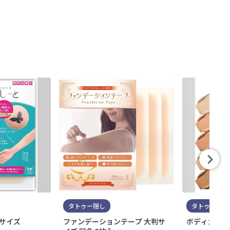
タトゥー隠し
タトゥー隠し
判サイズ
ファンデーションテープ 大判サ
ボディカバー