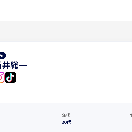
師
新井総一
年代
20代