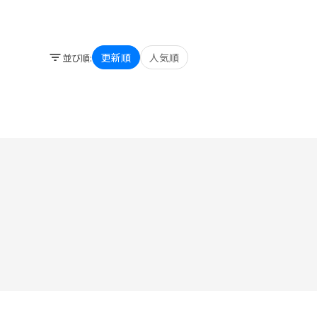
更新順
人気順
並び順
: