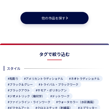
★
★
★
★
★
★
★
他の作品を探す
タグで絞り込む
スタイル
#和彫り
#アメリカントラディショナル
#ネオトラディショナル
#ブラック＆グレー
#トライバル・ブラックワーク
#ブラックアウト
#サモア・ポリネシアン
#ジオメトリック（幾何学）
#ドットワーク
#ファインライン・ラインワーク
#ウォータカラー（水彩画風）
#ピクセルアート
#クロスステッチ（刺繍風）
#スプラッター