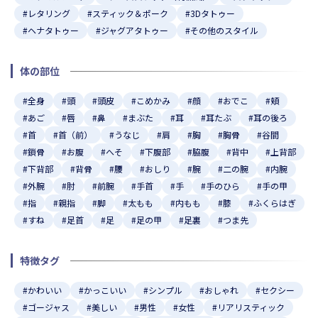
#レタリング
#スティック＆ポーク
#3Dタトゥー
#ヘナタトゥー
#ジャグアタトゥー
#その他のスタイル
体の部位
#全身
#頭
#頭皮
#こめかみ
#顔
#おでこ
#頬
#あご
#唇
#鼻
#まぶた
#耳
#耳たぶ
#耳の後ろ
#首
#首（前）
#うなじ
#肩
#胸
#胸骨
#谷間
#鎖骨
#お腹
#へそ
#下腹部
#脇腹
#背中
#上背部
#下背部
#背骨
#腰
#おしり
#腕
#二の腕
#内腕
#外腕
#肘
#前腕
#手首
#手
#手のひら
#手の甲
#指
#親指
#脚
#太もも
#内もも
#膝
#ふくらはぎ
#すね
#足首
#足
#足の甲
#足裏
#つま先
特徴タグ
#かわいい
#かっこいい
#シンプル
#おしゃれ
#セクシー
#ゴージャス
#美しい
#男性
#女性
#リアリスティック