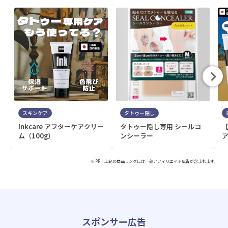
スキンケア
タトゥー隠し
Inkcare アフターケアクリー
タトゥー隠し専用 シールコ
ム（100g）
ンシーラー
ア
※ PR：上記の商品リンクには一部アフィリエイト広告が含まれます。
スポンサー広告