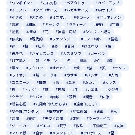
#ワンポイント
#左右対称
#ペアタトゥー
#カバーアップ
#イラスト
#タバコサイズ
#ハガキサイズ
#A4サイズ
#小さめ
#大きめ
#ミニマル
#チカーノ
#ポリネシアン
#宗教
#和風
#ギャング
#ラティーノ
#花魁
#宇宙
#動物
#植物
#花
#神話・幻獣
#シンボル・記号
#伝統的
#現代的
#ファンタジー
#モノ・物体
#薔薇
#蓮
#桜
#牡丹
#菊
#百合
#ひまわり
#椿
#彼岸花
#ハイビスカス
#カスミソウ
#ガーベラ
#月下美人
#龍・ドラゴン
#虎
#鳳凰
#蛇
#鯉
#蝶々
#フクロウ
#オオカミ
#犬
#猫
#狐
#サソリ
#ライオン
#鷲・イーグル
#ウサギ
#パンサー
#人魚
#ユニコーン
#蜘蛛
#鳥
#金魚
#ムカデ
#カラス
#鶴
#トカゲ
#鷹
#麒麟
#牛
#カエル
#クジラ
#クラゲ
#ツバメ
#肉球
#般若
#観音
#仏像
#般若心経
#八咫烏(やたがらす)
#達磨(だるま)
#曼荼羅(マンダラ)
#風神雷神
#地獄絵図
#鬼面
#鬼
#悪魔
#天使
#天使と悪魔
#死神
#ツーフェイス
#ジョーカー
#ピエロ
#梵字
#数珠
#不動明王
#女神
#マリア様
#合掌
#メメントモリ
#ウロボロス
#星