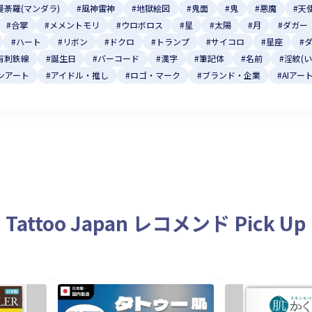
曼荼羅(マンダラ)
#風神雷神
#地獄絵図
#鬼面
#鬼
#悪魔
#天
#合掌
#メメントモリ
#ウロボロス
#星
#太陽
#月
#ダガー
#ハート
#リボン
#ドクロ
#トランプ
#サイコロ
#星座
#
有刺鉄線
#誕生日
#バーコード
#漢字
#筆記体
#名前
#淫紋(
ンアート
#アイドル・推し
#ロゴ・マーク
#ブランド・企業
#AIアー
Tattoo Japan レコメンド Pick Up