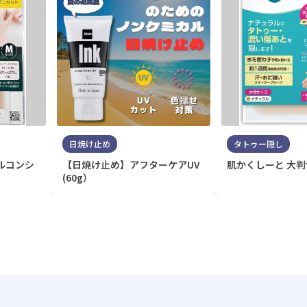
日焼け止め
タトゥー隠し
ルコンシ
【日焼け止め】アフターケアUV
肌かくしーと 大
(60g）