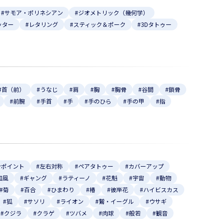
#サモア・ポリネシアン
#ジオメトリック（幾何学）
ッター
#レタリング
#スティック＆ポーク
#3Dタトゥー
#首（前）
#うなじ
#肩
#胸
#胸骨
#谷間
#鎖骨
#前腕
#手首
#手
#手のひら
#手の甲
#指
ンポイント
#左右対称
#ペアタトゥー
#カバーアップ
和風
#ギャング
#ラティーノ
#花魁
#宇宙
#動物
#菊
#百合
#ひまわり
#椿
#彼岸花
#ハイビスカス
#狐
#サソリ
#ライオン
#鷲・イーグル
#ウサギ
#クジラ
#クラゲ
#ツバメ
#肉球
#般若
#観音