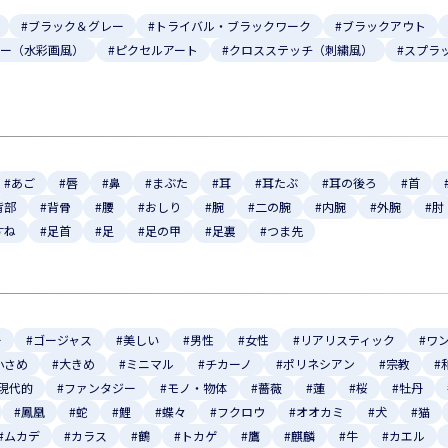
#ブラック＆グレー
#トライバル・ブラックワーク
#ブラックアウト
ラー（水彩画風）
#ピクセルアート
#クロスステッチ（刺繍風）
#スプラ
#あご
#唇
#鼻
#まぶた
#耳
#耳たぶ
#耳の後ろ
#首
背部
#背骨
#腰
#おしり
#腕
#二の腕
#内腕
#外腕
#肘
すね
#足首
#足
#足の甲
#足裏
#つま先
ー
#ゴージャス
#美しい
#男性
#女性
#リアリスティック
#ワ
小さめ
#大きめ
#ミニマル
#チカーノ
#ポリネシアン
#宗教
#
#現代的
#ファンタジー
#モノ・物体
#薔薇
#蓮
#桜
#牡丹
#鳳凰
#蛇
#鯉
#蝶々
#フクロウ
#オオカミ
#犬
#猫
#ムカデ
#カラス
#鶴
#トカゲ
#鷹
#麒麟
#牛
#カエル