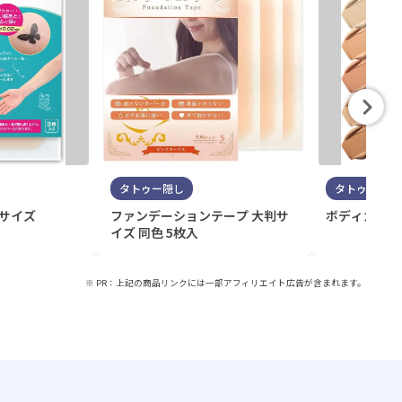
タトゥー隠し
タトゥー隠し
判サイズ
ファンデーションテープ 大判サ
ボディカバー
イズ 同色 5枚入
※ PR：上記の商品リンクには一部アフィリエイト広告が含まれます。