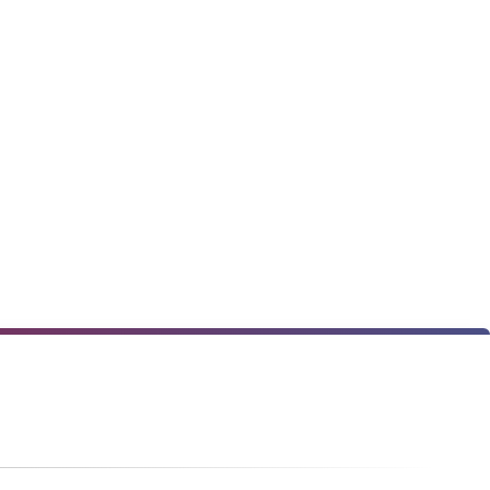
★
★
★
★