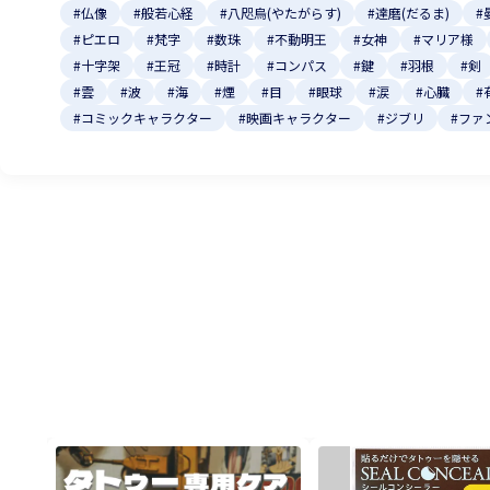
#仏像
#般若心経
#八咫烏(やたがらす)
#達磨(だるま)
#
#ピエロ
#梵字
#数珠
#不動明王
#女神
#マリア様
#十字架
#王冠
#時計
#コンパス
#鍵
#羽根
#剣
#雲
#波
#海
#煙
#目
#眼球
#涙
#心臓
#
#コミックキャラクター
#映画キャラクター
#ジブリ
#ファ