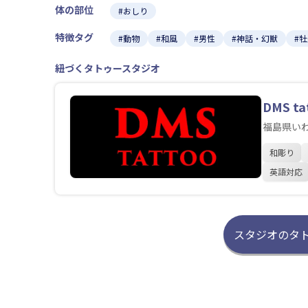
体の部位
#おしり
特徴タグ
#動物
#和風
#男性
#神話・幻獣
#
紐づくタトゥースタジオ
DMS ta
福島県い
和彫り
英語対応
スタジオのタ