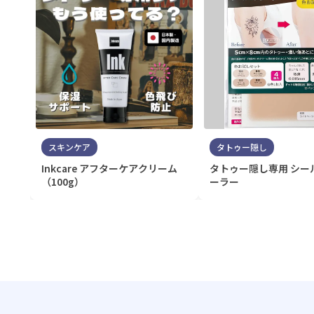
スキンケア
タトゥー隠し
Inkcare アフターケアクリーム
タトゥー隠し専用 シー
（100g）
ーラー