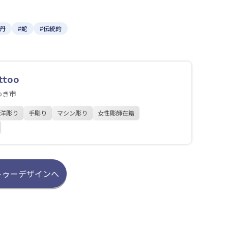
牡丹
#蛇
#伝統的
ttoo
わき市
洋彫り
手彫り
マシン彫り
女性彫師在籍
トゥーデザインへ