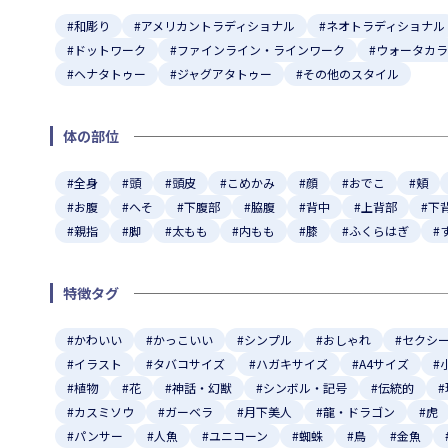
#和彫り
#アメリカントラディショナル
#ネオトラディショナル
#ドットワーク
#ファインライン・ラインワーク
#ウォータカ
#ヘナタトゥー
#ジャグアタトゥー
#その他のスタイル
体の部位
#全身
#頭
#頭皮
#こめかみ
#顔
#おでこ
#頬
#お腹
#へそ
#下腹部
#脇腹
#背中
#上背部
#下
#親指
#脚
#太もも
#内もも
#膝
#ふくらはぎ
#
特徴タグ
#かわいい
#かっこいい
#シンプル
#おしゃれ
#セクシ
#イラスト
#タバコサイズ
#ハガキサイズ
#A4サイズ
#
#植物
#花
#神話・幻獣
#シンボル・記号
#伝統的
#カスミソウ
#ガーベラ
#月下美人
#龍・ドラゴン
#虎
#パンサー
#人魚
#ユニコーン
#蜘蛛
#鳥
#金魚