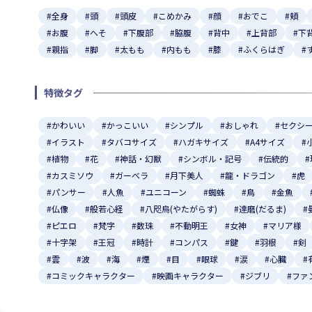
#全身
#頭
#頭皮
#こめかみ
#顔
#おでこ
#頬
#お腹
#へそ
#下腹部
#脇腹
#背中
#上背部
#下
#親指
#脚
#太もも
#内もも
#膝
#ふくらはぎ
#
特徴タグ
#かわいい
#かっこいい
#シンプル
#おしゃれ
#セクシ
#イラスト
#タバコサイズ
#ハガキサイズ
#A4サイズ
#
#植物
#花
#神話・幻獣
#シンボル・記号
#伝統的
#カスミソウ
#ガーベラ
#月下美人
#龍・ドラゴン
#虎
#パンサー
#人魚
#ユニコーン
#蜘蛛
#鳥
#金魚
#仏像
#般若心経
#八咫烏(やたがらす)
#達磨(だるま)
#
#ピエロ
#梵字
#数珠
#不動明王
#女神
#マリア様
#十字架
#王冠
#時計
#コンパス
#鍵
#羽根
#剣
#雲
#波
#海
#煙
#目
#眼球
#涙
#心臓
#
#コミックキャラクター
#映画キャラクター
#ジブリ
#ファ