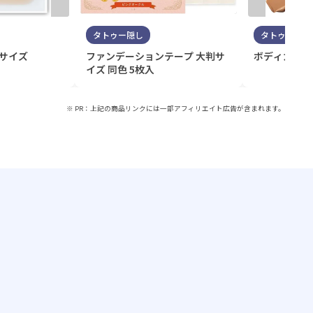
タトゥー隠し
タトゥー隠し
判サイズ
ファンデーションテープ 大判サ
ボディカバー
イズ 同色 5枚入
※ PR：上記の商品リンクには一部アフィリエイト広告が含まれます。