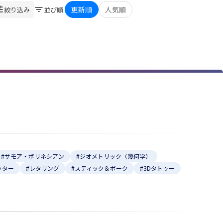
更新順
人気順
絞り込み
並び順
:
#サモア・ポリネシアン
#ジオメトリック（幾何学）
ッター
#レタリング
#スティック＆ポーク
#3Dタトゥー