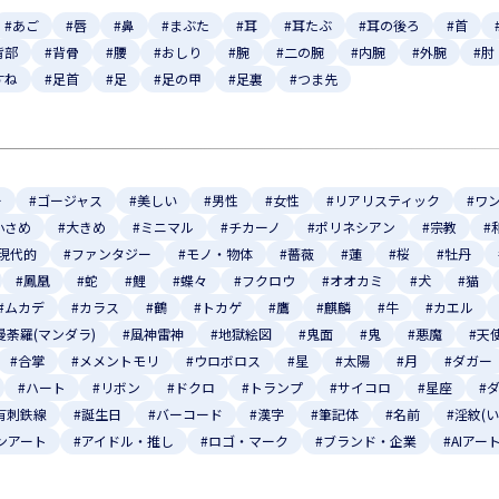
#あご
#唇
#鼻
#まぶた
#耳
#耳たぶ
#耳の後ろ
#首
背部
#背骨
#腰
#おしり
#腕
#二の腕
#内腕
#外腕
#肘
すね
#足首
#足
#足の甲
#足裏
#つま先
ー
#ゴージャス
#美しい
#男性
#女性
#リアリスティック
#ワ
小さめ
#大きめ
#ミニマル
#チカーノ
#ポリネシアン
#宗教
#
#現代的
#ファンタジー
#モノ・物体
#薔薇
#蓮
#桜
#牡丹
#鳳凰
#蛇
#鯉
#蝶々
#フクロウ
#オオカミ
#犬
#猫
#ムカデ
#カラス
#鶴
#トカゲ
#鷹
#麒麟
#牛
#カエル
曼荼羅(マンダラ)
#風神雷神
#地獄絵図
#鬼面
#鬼
#悪魔
#天
#合掌
#メメントモリ
#ウロボロス
#星
#太陽
#月
#ダガー
#ハート
#リボン
#ドクロ
#トランプ
#サイコロ
#星座
#
有刺鉄線
#誕生日
#バーコード
#漢字
#筆記体
#名前
#淫紋(
ンアート
#アイドル・推し
#ロゴ・マーク
#ブランド・企業
#AIアー