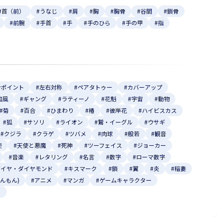
#首（前）
#うなじ
#肩
#胸
#胸骨
#谷間
#鎖骨
#前腕
#手首
#手
#手のひら
#手の甲
#指
ンポイント
#左右対称
#ペアタトゥー
#カバーアップ
和風
#ギャング
#ラティーノ
#花魁
#宇宙
#動物
#菊
#百合
#ひまわり
#椿
#彼岸花
#ハイビスカス
#狐
#サソリ
#ライオン
#鷲・イーグル
#ウサギ
#クジラ
#クラゲ
#ツバメ
#肉球
#般若
#観音
使
#天使と悪魔
#死神
#ツーフェイス
#ジョーカー
#音楽
#レタリング
#名言
#数字
#ローマ数字
ダイヤ・ダイヤモンド
#キスマーク
#鎖
#翼
#炎
#稲妻
いんもん)
#アニメ
#マンガ
#ゲームキャラクター
ト