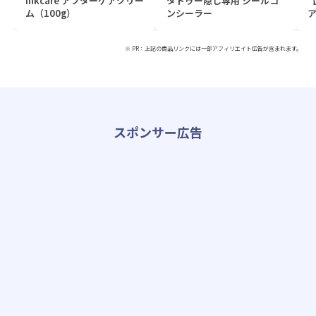
Inkcare アフターケアクリー
タトゥー隠し専用 シールコ
ム（100g）
ンシーラー
ア
※ PR：上記の商品リンクには一部アフィリエイト広告が含まれます。
スポンサー広告