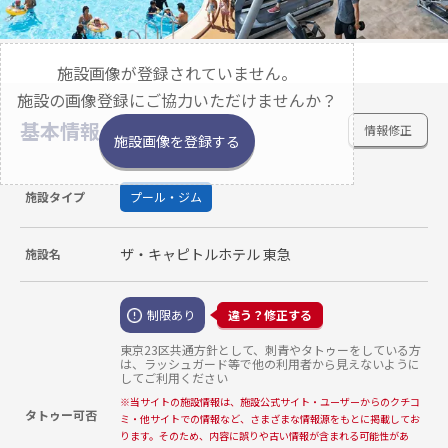
施設画像が登録されていません。
施設の画像登録にご協力いただけませんか？
基本情報
情報修正
施設画像を登録する
施設タイプ
プール・ジム
ザ・キャピトルホテル 東急
施設名
制限あり
違う？修正する
東京23区共通方針として、刺青やタトゥーをしている方
は、ラッシュガード等で他の利用者から見えないように
してご利用ください
※
当サイトの施設情報は、施設公式サイト・ユーザーからのクチコ
タトゥー可否
ミ・他サイトでの情報など、さまざまな情報源をもとに掲載してお
ります。そのため、内容に誤りや古い情報が含まれる可能性があ