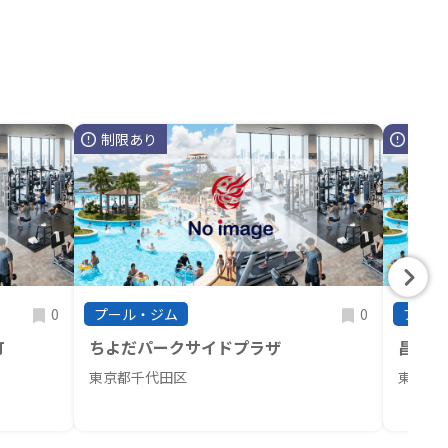
制限あり
制限
0
0
プール・ジム
プール
町
ちよだパークサイドプラザ
昌平童
東京都千代田区
東京都