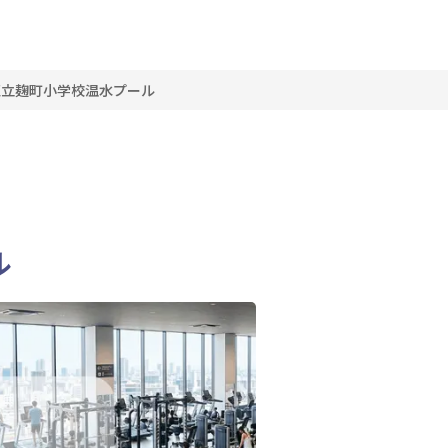
区立麹町小学校温水プール
ル