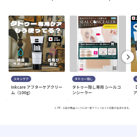
スキンケア
タトゥー隠し
Inkcare アフターケアクリー
タトゥー隠し専用 シールコ
ム（100g）
ンシーラー
ア
※ PR：上記の商品リンクには一部アフィリエイト広告が含まれます。