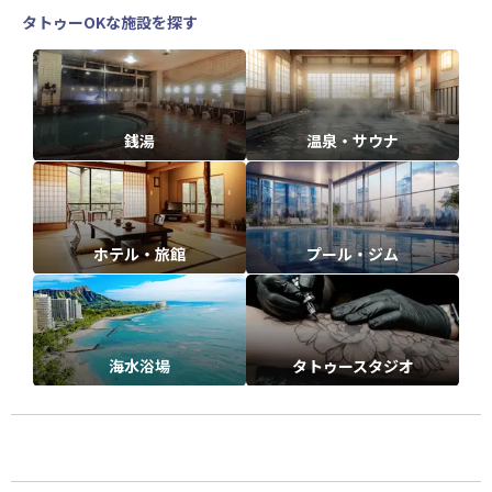
タトゥーOKな施設を探す
銭湯
温泉・サウナ
ホテル・旅館
プール・ジム
海水浴場
タトゥースタジオ