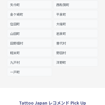
矢巾町
西和賀町
金ケ崎町
平泉町
住田町
大槌町
山田町
岩泉町
田野畑村
普代村
軽米町
野田村
九戸村
洋野町
一戸町
Tattoo Japan レコメンド Pick Up