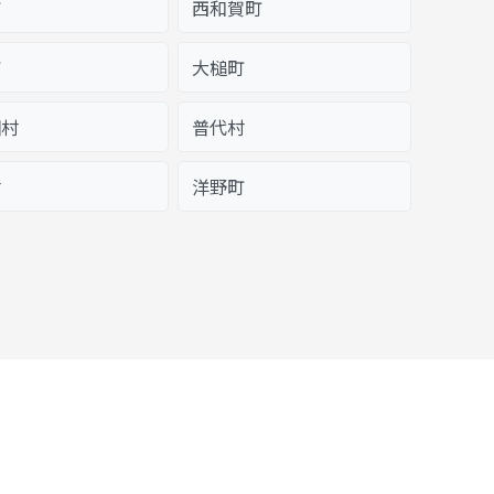
町
西和賀町
町
大槌町
畑村
普代村
村
洋野町