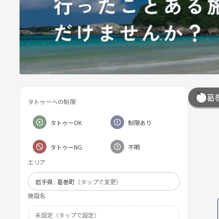
葛
タトゥーへの制限
タトゥーOK
制限あり
タトゥーNG
不明
エリア
岩手県 : 葛巻町
（タップで変更）
施設名
未設定（タップで設定）