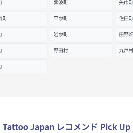
町
紫波町
矢巾
崎町
平泉町
住田
町
岩泉町
田野
町
野田村
九戸
町
Tattoo Japan レコメンド Pick Up