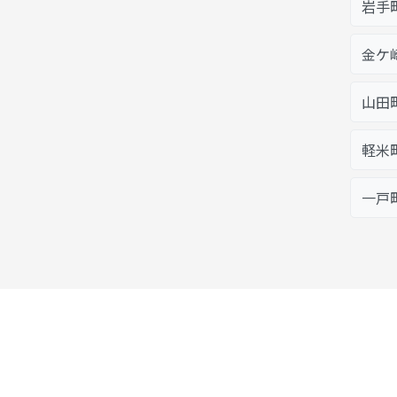
岩手
金ケ
山田
軽米
一戸