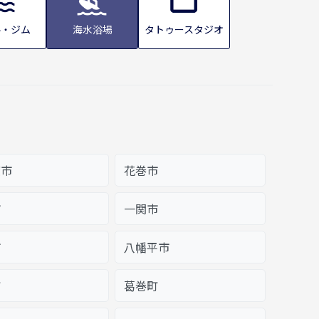
ル・ジム
海水浴場
タトゥースタジオ
渡市
花巻市
市
一関市
市
八幡平市
町
葛巻町