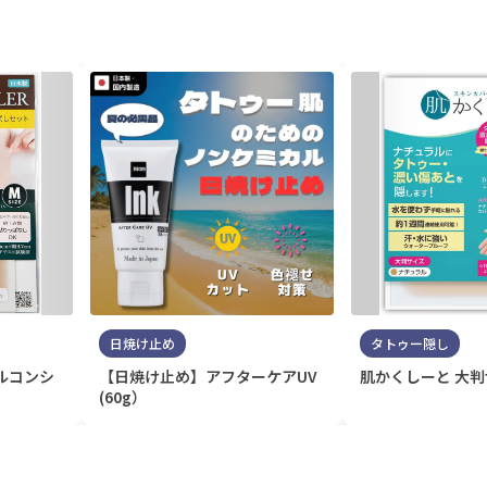
日焼け止め
タトゥー隠し
ルコンシ
【日焼け止め】アフターケアUV
肌かくしーと 大
(60g）