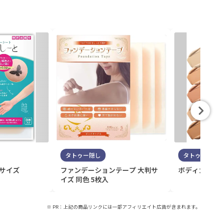
タトゥー隠し
タトゥー隠し
判サイズ
ファンデーションテープ 大判サ
ボディカバー
イズ 同色 5枚入
※ PR：上記の商品リンクには一部アフィリエイト広告が含まれます。