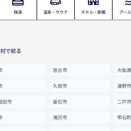
銭湯
温泉・サウナ
ホテル・旅館
プー
町村で絞る
市
宮古市
大船
市
久慈市
遠野
高田市
釜石市
二戸
市
滝沢市
雫石