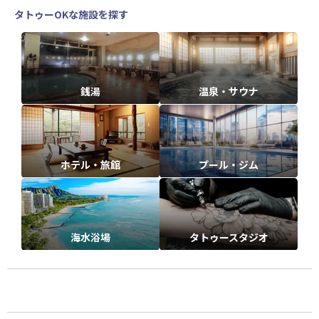
タトゥーOKな施設を探す
銭湯
温泉・サウナ
ホテル・旅館
プール・ジム
海水浴場
タトゥースタジオ