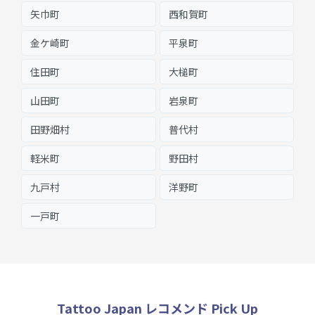
矢巾町
西和賀町
金ケ崎町
平泉町
住田町
大槌町
山田町
岩泉町
田野畑村
普代村
軽米町
野田村
九戸村
洋野町
一戸町
Tattoo Japan レコメンド Pick Up