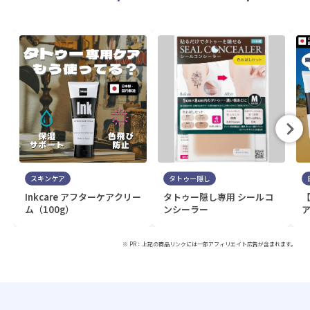
スキンケア
タトゥー隠し
Inkcare アフターケアクリー
タトゥー隠し専用 シールコ
ム（100g）
ンシーラー
ア
※ PR：上記の商品リンクには一部アフィリエイト広告が含まれます。