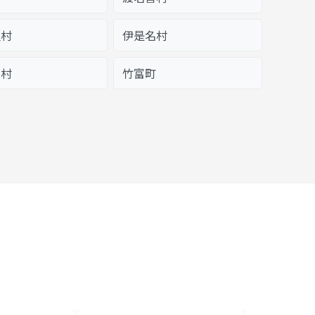
屋村
伊是名村
間村
竹富町