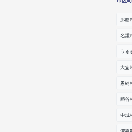
那覇
名護
うる
大宜
恩納
読谷
中城
渡嘉