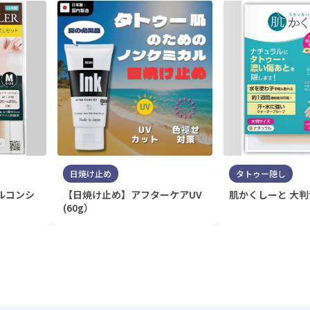
日焼け止め
タトゥー隠し
ルコンシ
【日焼け止め】アフターケアUV
肌かくしーと 大
(60g）