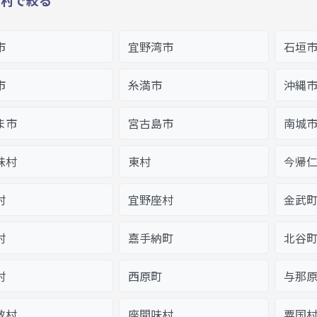
市
宜野湾市
石垣
市
糸満市
沖縄
ま市
宮古島市
南城
味村
東村
今帰
村
宜野座村
金武
村
嘉手納町
北谷
村
西原町
与那
敷村
座間味村
粟国