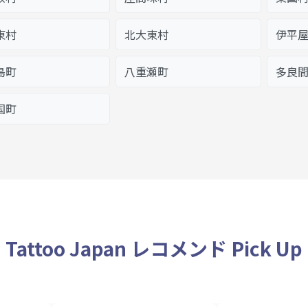
東村
北大東村
伊平
島町
八重瀬町
多良
国町
Tattoo Japan レコメンド Pick Up