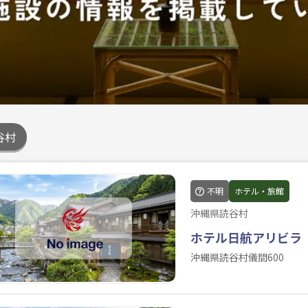
谷村
不明
ホテル・旅館
沖縄県読谷村
ホテル日航アリビラ
沖縄県読谷村儀間600