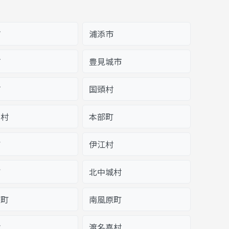
市
浦添市
市
豊見城市
市
国頭村
仁村
本部町
町
伊江村
町
北中城村
原町
南風原町
村
渡名喜村