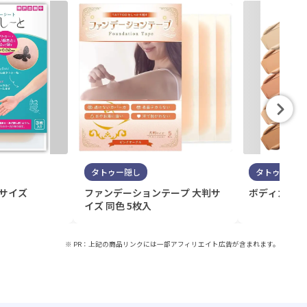
タトゥー隠し
タトゥー隠し
判サイズ
ファンデーションテープ 大判サ
ボディカバー
イズ 同色 5枚入
※ PR：上記の商品リンクには一部アフィリエイト広告が含まれます。