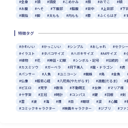
#全身
#頭
#頭皮
#こめかみ
#顔
#おでこ
#頬
#お腹
#へそ
#下腹部
#脇腹
#背中
#上背部
#下
#親指
#脚
#太もも
#内もも
#膝
#ふくらはぎ
#
特徴タグ
#かわいい
#かっこいい
#シンプル
#おしゃれ
#セクシ
#イラスト
#タバコサイズ
#ハガキサイズ
#A4サイズ
#
#植物
#花
#神話・幻獣
#シンボル・記号
#伝統的
#カスミソウ
#ガーベラ
#月下美人
#龍・ドラゴン
#虎
#パンサー
#人魚
#ユニコーン
#蜘蛛
#鳥
#金魚
#仏像
#般若心経
#八咫烏(やたがらす)
#達磨(だるま)
#
#ピエロ
#梵字
#数珠
#不動明王
#女神
#マリア様
#十字架
#王冠
#時計
#コンパス
#鍵
#羽根
#剣
#雲
#波
#海
#煙
#目
#眼球
#涙
#心臓
#
#コミックキャラクター
#映画キャラクター
#ジブリ
#ファ