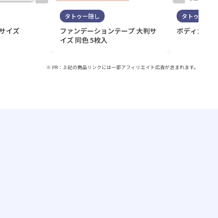
タトゥー隠し
タトゥー隠し
判サイズ
ファンデーションテープ 大判サ
ボディカバー
イズ 同色 5枚入
※ PR：上記の商品リンクには一部アフィリエイト広告が含まれます。