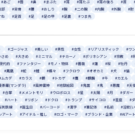
#あご
#唇
#鼻
#まぶた
#耳
#耳たぶ
#耳の後ろ
#首
背部
#背骨
#腰
#おしり
#腕
#二の腕
#内腕
#外腕
#肘
すね
#足首
#足
#足の甲
#足裏
#つま先
ー
#ゴージャス
#美しい
#男性
#女性
#リアリスティック
#ワ
小さめ
#大きめ
#ミニマル
#チカーノ
#ポリネシアン
#宗教
#
#現代的
#ファンタジー
#モノ・物体
#薔薇
#蓮
#桜
#牡丹
#鳳凰
#蛇
#鯉
#蝶々
#フクロウ
#オオカミ
#犬
#猫
#ムカデ
#カラス
#鶴
#トカゲ
#鷹
#麒麟
#牛
#カエル
曼荼羅(マンダラ)
#風神雷神
#地獄絵図
#鬼面
#鬼
#悪魔
#天
#合掌
#メメントモリ
#ウロボロス
#星
#太陽
#月
#ダガー
#ハート
#リボン
#ドクロ
#トランプ
#サイコロ
#星座
#
有刺鉄線
#誕生日
#バーコード
#漢字
#筆記体
#名前
#淫紋(
ンアート
#アイドル・推し
#ロゴ・マーク
#ブランド・企業
#AIアー