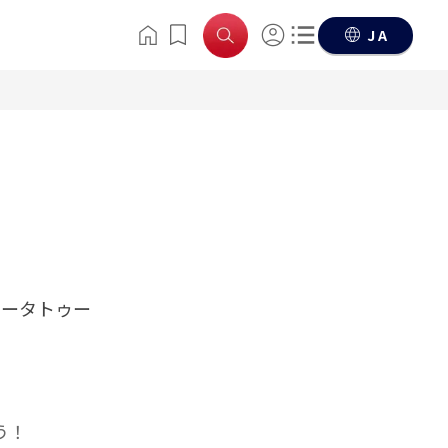
JA
タータトゥー
う！