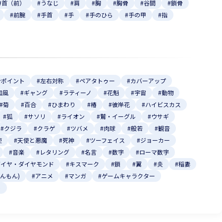
#首（前）
#うなじ
#肩
#胸
#胸骨
#谷間
#鎖骨
#前腕
#手首
#手
#手のひら
#手の甲
#指
ンポイント
#左右対称
#ペアタトゥー
#カバーアップ
和風
#ギャング
#ラティーノ
#花魁
#宇宙
#動物
#菊
#百合
#ひまわり
#椿
#彼岸花
#ハイビスカス
#狐
#サソリ
#ライオン
#鷲・イーグル
#ウサギ
#クジラ
#クラゲ
#ツバメ
#肉球
#般若
#観音
使
#天使と悪魔
#死神
#ツーフェイス
#ジョーカー
#音楽
#レタリング
#名言
#数字
#ローマ数字
ダイヤ・ダイヤモンド
#キスマーク
#鎖
#翼
#炎
#稲妻
いんもん)
#アニメ
#マンガ
#ゲームキャラクター
ト