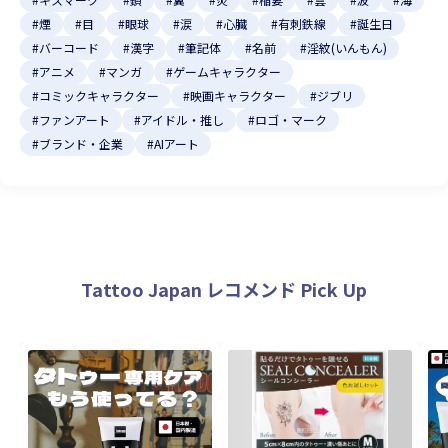
#煙
#目
#眼球
#涙
#心臓
#有刺鉄線
#誕生日
#バーコード
#漢字
#筆記体
#名前
#淫紋(いんもん)
#アニメ
#マンガ
#ゲームキャラクター
#コミックキャラクター
#映画キャラクター
#ジブリ
#ファンアート
#アイドル・推し
#ロゴ・マーク
#ブランド・企業
#AIアート
Tattoo Japan レコメンド Pick Up