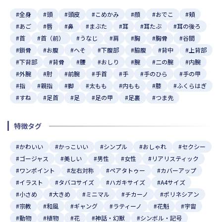
#全身
#頭
#頭皮
#こめかみ
#顔
#おでこ
#頬
#あご
#唇
#鼻
#まぶた
#耳
#耳たぶ
#耳の後ろ
#首
#首（前）
#うなじ
#肩
#胸
#胸骨
#谷間
#鎖骨
#お腹
#へそ
#下腹部
#脇腹
#背中
#上背部
#下背部
#背骨
#腰
#おしり
#腕
#二の腕
#内腕
#外腕
#肘
#前腕
#手首
#手
#手のひら
#手の甲
#指
#親指
#脚
#太もも
#内もも
#膝
#ふくらはぎ
#すね
#足首
#足
#足の甲
#足裏
#つま先
特徴タグ
#かわいい
#かっこいい
#シンプル
#おしゃれ
#セクシー
#ゴージャス
#美しい
#男性
#女性
#リアリスティック
#ワンポイント
#左右対称
#ペアタトゥー
#カバーアップ
#イラスト
#タバコサイズ
#ハガキサイズ
#A4サイズ
#小さめ
#大きめ
#ミニマル
#チカーノ
#ポリネシアン
#宗教
#和風
#ギャング
#ラティーノ
#花魁
#宇宙
#動物
#植物
#花
#神話・幻獣
#シンボル・記号