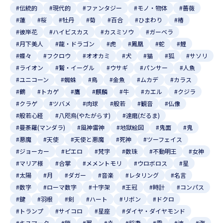
#伝統的
#現代的
#ファンタジー
#モノ・物体
#薔薇
#蓮
#桜
#牡丹
#菊
#百合
#ひまわり
#椿
#彼岸花
#ハイビスカス
#カスミソウ
#ガーベラ
#月下美人
#龍・ドラゴン
#虎
#鳳凰
#蛇
#鯉
#蝶々
#フクロウ
#オオカミ
#犬
#猫
#狐
#サソリ
#ライオン
#鷲・イーグル
#ウサギ
#パンサー
#人魚
#ユニコーン
#蜘蛛
#鳥
#金魚
#ムカデ
#カラス
#鶴
#トカゲ
#鷹
#麒麟
#牛
#カエル
#クジラ
#クラゲ
#ツバメ
#肉球
#般若
#観音
#仏像
#般若心経
#八咫烏(やたがらす)
#達磨(だるま)
#曼荼羅(マンダラ)
#風神雷神
#地獄絵図
#鬼面
#鬼
#悪魔
#天使
#天使と悪魔
#死神
#ツーフェイス
#ジョーカー
#ピエロ
#梵字
#数珠
#不動明王
#女神
#マリア様
#合掌
#メメントモリ
#ウロボロス
#星
#太陽
#月
#ダガー
#音楽
#レタリング
#名言
#数字
#ローマ数字
#十字架
#王冠
#時計
#コンパス
#鍵
#羽根
#剣
#ハート
#リボン
#ドクロ
#トランプ
#サイコロ
#星座
#ダイヤ・ダイヤモンド
#キスマーク
#鎖
#翼
#炎
#稲妻
#雲
#波
#海