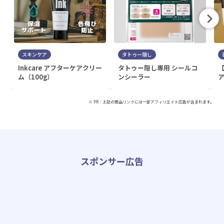
スキンケア
タトゥー隠し
Inkcare アフターケアクリー
タトゥー隠し専用 シールコ
ム（100g）
ンシーラー
ア
※ PR：上記の商品リンクには一部アフィリエイト広告が含まれます。
スポンサー広告