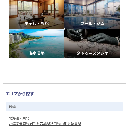
ホテル・旅館
プール・ジム
海水浴場
タトゥースタジオ
エリアから探す
銭湯
北海道・東北
北海道
青森県
岩手県
宮城県
秋田県
山形県
福島県