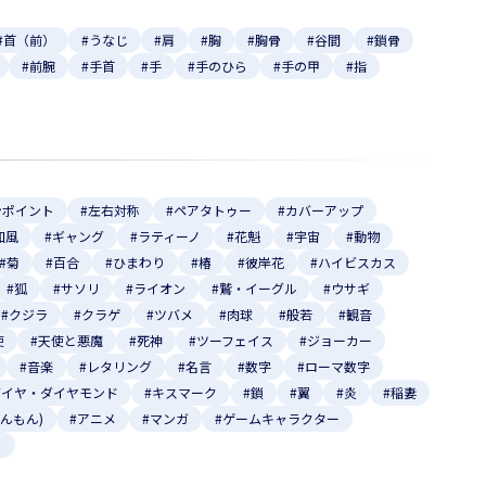
#首（前）
#うなじ
#肩
#胸
#胸骨
#谷間
#鎖骨
#前腕
#手首
#手
#手のひら
#手の甲
#指
ンポイント
#左右対称
#ペアタトゥー
#カバーアップ
和風
#ギャング
#ラティーノ
#花魁
#宇宙
#動物
#菊
#百合
#ひまわり
#椿
#彼岸花
#ハイビスカス
#狐
#サソリ
#ライオン
#鷲・イーグル
#ウサギ
#クジラ
#クラゲ
#ツバメ
#肉球
#般若
#観音
使
#天使と悪魔
#死神
#ツーフェイス
#ジョーカー
#音楽
#レタリング
#名言
#数字
#ローマ数字
ダイヤ・ダイヤモンド
#キスマーク
#鎖
#翼
#炎
#稲妻
いんもん)
#アニメ
#マンガ
#ゲームキャラクター
ト