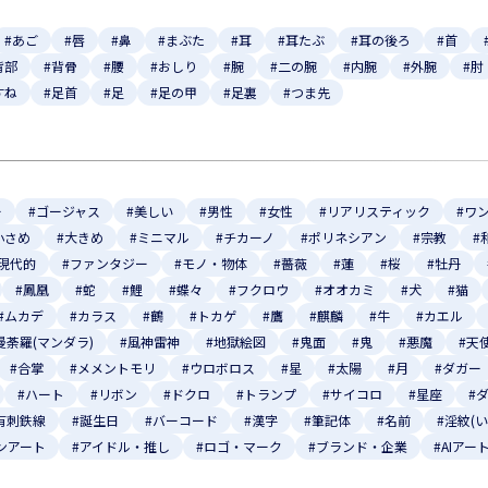
#あご
#唇
#鼻
#まぶた
#耳
#耳たぶ
#耳の後ろ
#首
背部
#背骨
#腰
#おしり
#腕
#二の腕
#内腕
#外腕
#肘
すね
#足首
#足
#足の甲
#足裏
#つま先
ー
#ゴージャス
#美しい
#男性
#女性
#リアリスティック
#ワ
小さめ
#大きめ
#ミニマル
#チカーノ
#ポリネシアン
#宗教
#
#現代的
#ファンタジー
#モノ・物体
#薔薇
#蓮
#桜
#牡丹
#鳳凰
#蛇
#鯉
#蝶々
#フクロウ
#オオカミ
#犬
#猫
#ムカデ
#カラス
#鶴
#トカゲ
#鷹
#麒麟
#牛
#カエル
曼荼羅(マンダラ)
#風神雷神
#地獄絵図
#鬼面
#鬼
#悪魔
#天
#合掌
#メメントモリ
#ウロボロス
#星
#太陽
#月
#ダガー
#ハート
#リボン
#ドクロ
#トランプ
#サイコロ
#星座
#
有刺鉄線
#誕生日
#バーコード
#漢字
#筆記体
#名前
#淫紋(
ンアート
#アイドル・推し
#ロゴ・マーク
#ブランド・企業
#AIアー