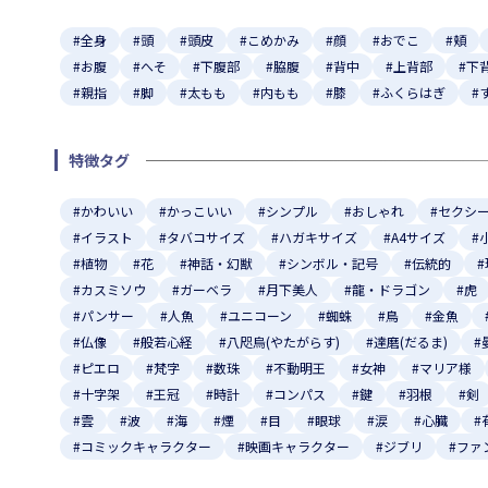
#全身
#頭
#頭皮
#こめかみ
#顔
#おでこ
#頬
#お腹
#へそ
#下腹部
#脇腹
#背中
#上背部
#下
#親指
#脚
#太もも
#内もも
#膝
#ふくらはぎ
#
特徴タグ
#かわいい
#かっこいい
#シンプル
#おしゃれ
#セクシ
#イラスト
#タバコサイズ
#ハガキサイズ
#A4サイズ
#
#植物
#花
#神話・幻獣
#シンボル・記号
#伝統的
#カスミソウ
#ガーベラ
#月下美人
#龍・ドラゴン
#虎
#パンサー
#人魚
#ユニコーン
#蜘蛛
#鳥
#金魚
#仏像
#般若心経
#八咫烏(やたがらす)
#達磨(だるま)
#
#ピエロ
#梵字
#数珠
#不動明王
#女神
#マリア様
#十字架
#王冠
#時計
#コンパス
#鍵
#羽根
#剣
#雲
#波
#海
#煙
#目
#眼球
#涙
#心臓
#
#コミックキャラクター
#映画キャラクター
#ジブリ
#ファ