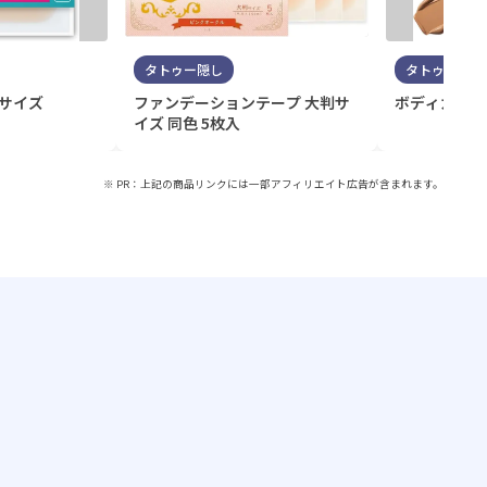
タトゥー隠し
タトゥー隠し
判サイズ
ファンデーションテープ 大判サ
ボディカバー
イズ 同色 5枚入
※ PR：上記の商品リンクには一部アフィリエイト広告が含まれます。