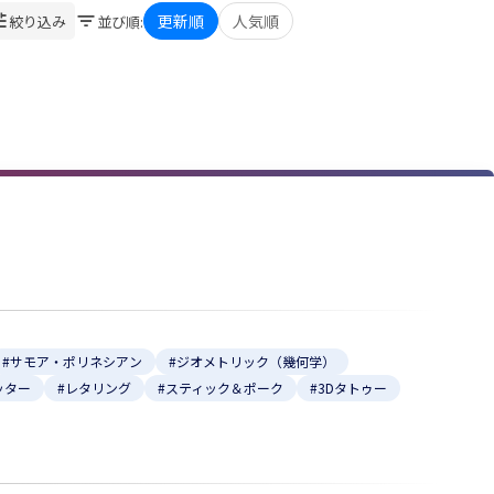
更新順
人気順
絞り込み
並び順
:
★
★
#サモア・ポリネシアン
#ジオメトリック（幾何学）
ッター
#レタリング
#スティック＆ポーク
#3Dタトゥー