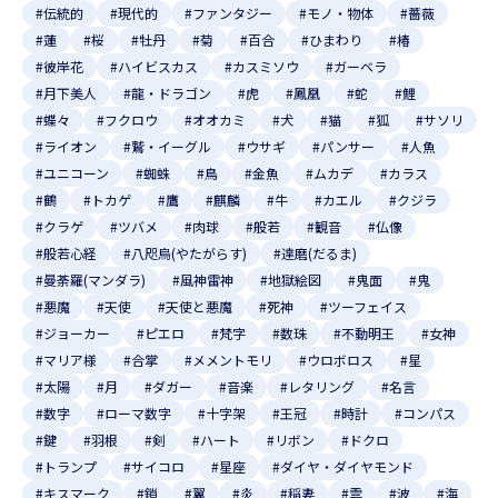
#伝統的
#現代的
#ファンタジー
#モノ・物体
#薔薇
#蓮
#桜
#牡丹
#菊
#百合
#ひまわり
#椿
#彼岸花
#ハイビスカス
#カスミソウ
#ガーベラ
#月下美人
#龍・ドラゴン
#虎
#鳳凰
#蛇
#鯉
#蝶々
#フクロウ
#オオカミ
#犬
#猫
#狐
#サソリ
#ライオン
#鷲・イーグル
#ウサギ
#パンサー
#人魚
#ユニコーン
#蜘蛛
#鳥
#金魚
#ムカデ
#カラス
#鶴
#トカゲ
#鷹
#麒麟
#牛
#カエル
#クジラ
#クラゲ
#ツバメ
#肉球
#般若
#観音
#仏像
#般若心経
#八咫烏(やたがらす)
#達磨(だるま)
#曼荼羅(マンダラ)
#風神雷神
#地獄絵図
#鬼面
#鬼
#悪魔
#天使
#天使と悪魔
#死神
#ツーフェイス
#ジョーカー
#ピエロ
#梵字
#数珠
#不動明王
#女神
#マリア様
#合掌
#メメントモリ
#ウロボロス
#星
#太陽
#月
#ダガー
#音楽
#レタリング
#名言
#数字
#ローマ数字
#十字架
#王冠
#時計
#コンパス
#鍵
#羽根
#剣
#ハート
#リボン
#ドクロ
#トランプ
#サイコロ
#星座
#ダイヤ・ダイヤモンド
#キスマーク
#鎖
#翼
#炎
#稲妻
#雲
#波
#海