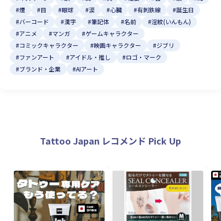
#煙
#目
#眼球
#涙
#心臓
#有刺鉄線
#誕生日
#バーコード
#漢字
#筆記体
#名前
#淫紋(いんもん)
#アニメ
#マンガ
#ゲームキャラクター
#コミックキャラクター
#映画キャラクター
#ジブリ
#ファンアート
#アイドル・推し
#ロゴ・マーク
#ブランド・企業
#AIアート
Tattoo Japan レコメンド Pick Up