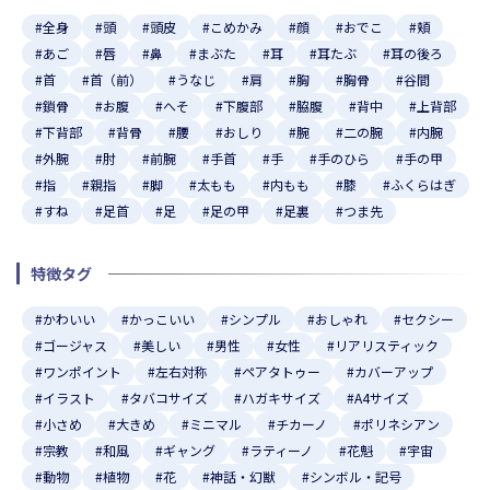
#全身
#頭
#頭皮
#こめかみ
#顔
#おでこ
#頬
#あご
#唇
#鼻
#まぶた
#耳
#耳たぶ
#耳の後ろ
#首
#首（前）
#うなじ
#肩
#胸
#胸骨
#谷間
#鎖骨
#お腹
#へそ
#下腹部
#脇腹
#背中
#上背部
#下背部
#背骨
#腰
#おしり
#腕
#二の腕
#内腕
#外腕
#肘
#前腕
#手首
#手
#手のひら
#手の甲
#指
#親指
#脚
#太もも
#内もも
#膝
#ふくらはぎ
#すね
#足首
#足
#足の甲
#足裏
#つま先
特徴タグ
#かわいい
#かっこいい
#シンプル
#おしゃれ
#セクシー
#ゴージャス
#美しい
#男性
#女性
#リアリスティック
#ワンポイント
#左右対称
#ペアタトゥー
#カバーアップ
#イラスト
#タバコサイズ
#ハガキサイズ
#A4サイズ
#小さめ
#大きめ
#ミニマル
#チカーノ
#ポリネシアン
#宗教
#和風
#ギャング
#ラティーノ
#花魁
#宇宙
#動物
#植物
#花
#神話・幻獣
#シンボル・記号