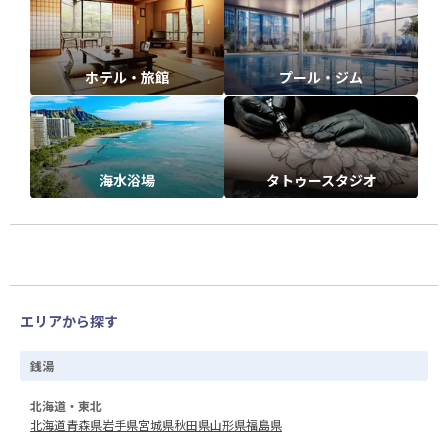
ホテル・旅館
プール・ジム
海水浴場
タトゥースタジオ
エリアから探す
銭湯
北海道・東北
北海道
青森県
岩手県
宮城県
秋田県
山形県
福島県