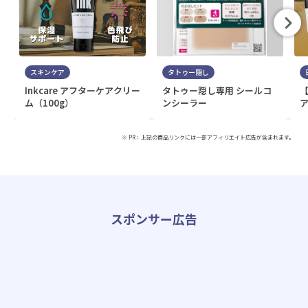
スキンケア
タトゥー隠し
Inkcare アフターケアクリー
タトゥー隠し専用 シールコ
ム（100g）
ンシーラー
ア
※ PR：上記の商品リンクには一部アフィリエイト広告が含まれます。
スポンサー広告