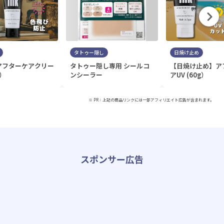
タトゥー隠し
日焼け止め
e アフターケアクリー
タトゥー隠し専用 シールコ
【日焼け止め】ア
g）
ンシーラー
アUV (60g）
※ PR：上記の商品リンクには一部アフィリエイト広告が含まれます。
スポンサー広告