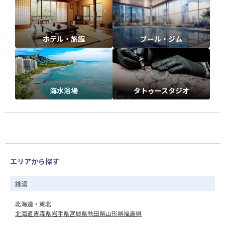
ホテル・旅館
プール・ジム
海水浴場
タトゥースタジオ
エリアから探す
銭湯
北海道・東北
北海道
青森県
岩手県
宮城県
秋田県
山形県
福島県