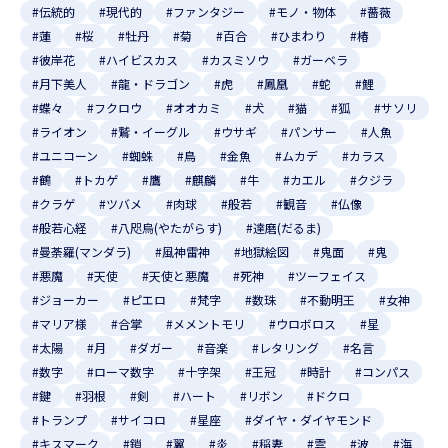
#伝統的
#現代的
#ファンタジー
#モノ・物体
#薔薇
#蓮
#桜
#牡丹
#菊
#百合
#ひまわり
#椿
#彼岸花
#ハイビスカス
#カスミソウ
#ガーベラ
#月下美人
#龍・ドラゴン
#虎
#鳳凰
#蛇
#鯉
#蝶々
#フクロウ
#オオカミ
#犬
#猫
#狐
#サソリ
#ライオン
#鷲・イーグル
#ウサギ
#パンサー
#人魚
#ユニコーン
#蜘蛛
#鳥
#金魚
#ムカデ
#カラス
#鶴
#トカゲ
#鷹
#麒麟
#牛
#カエル
#クジラ
#クラゲ
#ツバメ
#肉球
#般若
#観音
#仏像
#般若心経
#八咫烏(やたがらす)
#達磨(だるま)
#曼荼羅(マンダラ)
#風神雷神
#地獄絵図
#鬼面
#鬼
#悪魔
#天使
#天使と悪魔
#死神
#ツーフェイス
#ジョーカー
#ピエロ
#梵字
#数珠
#不動明王
#女神
#マリア様
#合掌
#メメントモリ
#ウロボロス
#星
#太陽
#月
#ダガー
#音楽
#レタリング
#名言
#数字
#ローマ数字
#十字架
#王冠
#時計
#コンパス
#鍵
#羽根
#剣
#ハート
#リボン
#ドクロ
#トランプ
#サイコロ
#星座
#ダイヤ・ダイヤモンド
#キスマーク
#鎖
#翼
#炎
#稲妻
#雲
#波
#海