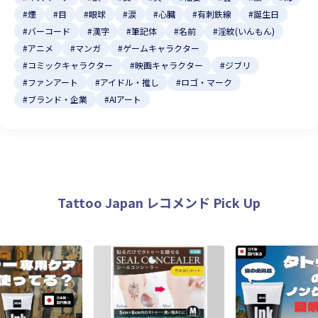
#煙
#目
#眼球
#涙
#心臓
#有刺鉄線
#誕生日
#バーコード
#漢字
#筆記体
#名前
#淫紋(いんもん)
#アニメ
#マンガ
#ゲームキャラクター
#コミックキャラクター
#映画キャラクター
#ジブリ
#ファンアート
#アイドル・推し
#ロゴ・マーク
#ブランド・企業
#AIアート
Tattoo Japan レコメンド Pick Up