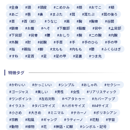
#全身
#頭
#頭皮
#こめかみ
#顔
#おでこ
#頬
#あご
#唇
#鼻
#まぶた
#耳
#耳たぶ
#耳の後ろ
#首
#首（前）
#うなじ
#肩
#胸
#胸骨
#谷間
#鎖骨
#お腹
#へそ
#下腹部
#脇腹
#背中
#上背部
#下背部
#背骨
#腰
#おしり
#腕
#二の腕
#内腕
#外腕
#肘
#前腕
#手首
#手
#手のひら
#手の甲
#指
#親指
#脚
#太もも
#内もも
#膝
#ふくらはぎ
#すね
#足首
#足
#足の甲
#足裏
#つま先
特徴タグ
#かわいい
#かっこいい
#シンプル
#おしゃれ
#セクシー
#ゴージャス
#美しい
#男性
#女性
#リアリスティック
#ワンポイント
#左右対称
#ペアタトゥー
#カバーアップ
#イラスト
#タバコサイズ
#ハガキサイズ
#A4サイズ
#小さめ
#大きめ
#ミニマル
#チカーノ
#ポリネシアン
#宗教
#和風
#ギャング
#ラティーノ
#花魁
#宇宙
#動物
#植物
#花
#神話・幻獣
#シンボル・記号