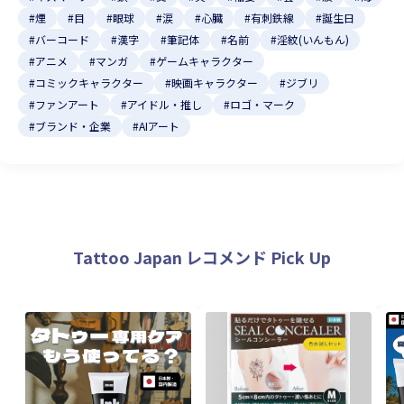
#煙
#目
#眼球
#涙
#心臓
#有刺鉄線
#誕生日
#バーコード
#漢字
#筆記体
#名前
#淫紋(いんもん)
#アニメ
#マンガ
#ゲームキャラクター
#コミックキャラクター
#映画キャラクター
#ジブリ
#ファンアート
#アイドル・推し
#ロゴ・マーク
#ブランド・企業
#AIアート
Tattoo Japan レコメンド Pick Up