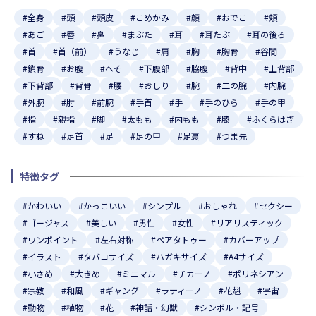
#全身
#頭
#頭皮
#こめかみ
#顔
#おでこ
#頬
#あご
#唇
#鼻
#まぶた
#耳
#耳たぶ
#耳の後ろ
#首
#首（前）
#うなじ
#肩
#胸
#胸骨
#谷間
#鎖骨
#お腹
#へそ
#下腹部
#脇腹
#背中
#上背部
#下背部
#背骨
#腰
#おしり
#腕
#二の腕
#内腕
#外腕
#肘
#前腕
#手首
#手
#手のひら
#手の甲
#指
#親指
#脚
#太もも
#内もも
#膝
#ふくらはぎ
#すね
#足首
#足
#足の甲
#足裏
#つま先
特徴タグ
#かわいい
#かっこいい
#シンプル
#おしゃれ
#セクシー
#ゴージャス
#美しい
#男性
#女性
#リアリスティック
#ワンポイント
#左右対称
#ペアタトゥー
#カバーアップ
#イラスト
#タバコサイズ
#ハガキサイズ
#A4サイズ
#小さめ
#大きめ
#ミニマル
#チカーノ
#ポリネシアン
#宗教
#和風
#ギャング
#ラティーノ
#花魁
#宇宙
#動物
#植物
#花
#神話・幻獣
#シンボル・記号