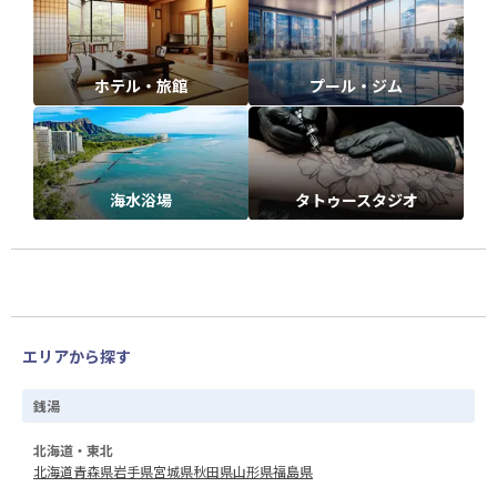
ホテル・旅館
プール・ジム
海水浴場
タトゥースタジオ
エリアから探す
銭湯
北海道・東北
北海道
青森県
岩手県
宮城県
秋田県
山形県
福島県