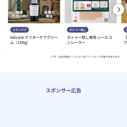
スキンケア
タトゥー隠し
Inkcare アフターケアクリー
タトゥー隠し専用 シールコ
ム（100g）
ンシーラー
ア
※ PR：上記の商品リンクには一部アフィリエイト広告が含まれます。
スポンサー広告