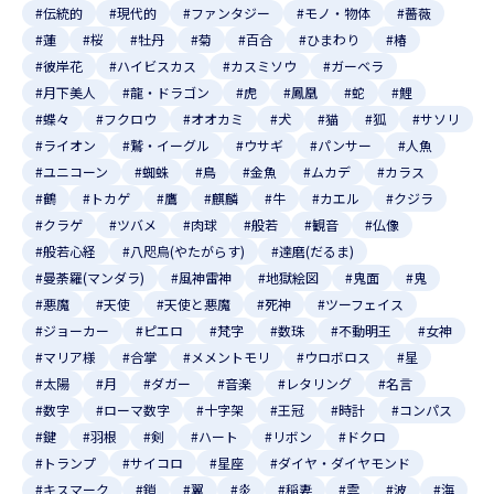
#伝統的
#現代的
#ファンタジー
#モノ・物体
#薔薇
#蓮
#桜
#牡丹
#菊
#百合
#ひまわり
#椿
#彼岸花
#ハイビスカス
#カスミソウ
#ガーベラ
#月下美人
#龍・ドラゴン
#虎
#鳳凰
#蛇
#鯉
#蝶々
#フクロウ
#オオカミ
#犬
#猫
#狐
#サソリ
#ライオン
#鷲・イーグル
#ウサギ
#パンサー
#人魚
#ユニコーン
#蜘蛛
#鳥
#金魚
#ムカデ
#カラス
#鶴
#トカゲ
#鷹
#麒麟
#牛
#カエル
#クジラ
#クラゲ
#ツバメ
#肉球
#般若
#観音
#仏像
#般若心経
#八咫烏(やたがらす)
#達磨(だるま)
#曼荼羅(マンダラ)
#風神雷神
#地獄絵図
#鬼面
#鬼
#悪魔
#天使
#天使と悪魔
#死神
#ツーフェイス
#ジョーカー
#ピエロ
#梵字
#数珠
#不動明王
#女神
#マリア様
#合掌
#メメントモリ
#ウロボロス
#星
#太陽
#月
#ダガー
#音楽
#レタリング
#名言
#数字
#ローマ数字
#十字架
#王冠
#時計
#コンパス
#鍵
#羽根
#剣
#ハート
#リボン
#ドクロ
#トランプ
#サイコロ
#星座
#ダイヤ・ダイヤモンド
#キスマーク
#鎖
#翼
#炎
#稲妻
#雲
#波
#海