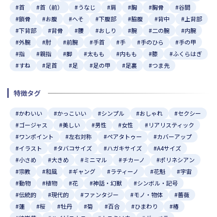
#首
#首（前）
#うなじ
#肩
#胸
#胸骨
#谷間
#鎖骨
#お腹
#へそ
#下腹部
#脇腹
#背中
#上背部
#下背部
#背骨
#腰
#おしり
#腕
#二の腕
#内腕
#外腕
#肘
#前腕
#手首
#手
#手のひら
#手の甲
#指
#親指
#脚
#太もも
#内もも
#膝
#ふくらはぎ
#すね
#足首
#足
#足の甲
#足裏
#つま先
特徴タグ
#かわいい
#かっこいい
#シンプル
#おしゃれ
#セクシー
#ゴージャス
#美しい
#男性
#女性
#リアリスティック
#ワンポイント
#左右対称
#ペアタトゥー
#カバーアップ
#イラスト
#タバコサイズ
#ハガキサイズ
#A4サイズ
#小さめ
#大きめ
#ミニマル
#チカーノ
#ポリネシアン
#宗教
#和風
#ギャング
#ラティーノ
#花魁
#宇宙
#動物
#植物
#花
#神話・幻獣
#シンボル・記号
#伝統的
#現代的
#ファンタジー
#モノ・物体
#薔薇
#蓮
#桜
#牡丹
#菊
#百合
#ひまわり
#椿