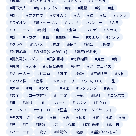
#彼岸花
#ハイビスカス
#カスミソウ
#ガーベラ
#月下美人
#龍・ドラゴン
#虎
#鳳凰
#蛇
#鯉
#蝶々
#フクロウ
#オオカミ
#犬
#猫
#狐
#サソリ
#ライオン
#鷲・イーグル
#ウサギ
#パンサー
#人魚
#ユニコーン
#蜘蛛
#鳥
#金魚
#ムカデ
#カラス
#鶴
#トカゲ
#鷹
#麒麟
#牛
#カエル
#クジラ
#クラゲ
#ツバメ
#肉球
#般若
#観音
#仏像
#般若心経
#八咫烏(やたがらす)
#達磨(だるま)
#曼荼羅(マンダラ)
#風神雷神
#地獄絵図
#鬼面
#鬼
#悪魔
#天使
#天使と悪魔
#死神
#ツーフェイス
#ジョーカー
#ピエロ
#梵字
#数珠
#不動明王
#女神
#マリア様
#合掌
#メメントモリ
#ウロボロス
#星
#太陽
#月
#ダガー
#音楽
#レタリング
#名言
#数字
#ローマ数字
#十字架
#王冠
#時計
#コンパス
#鍵
#羽根
#剣
#ハート
#リボン
#ドクロ
#トランプ
#サイコロ
#星座
#ダイヤ・ダイヤモンド
#キスマーク
#鎖
#翼
#炎
#稲妻
#雲
#波
#海
#煙
#目
#眼球
#涙
#心臓
#有刺鉄線
#誕生日
#バーコード
#漢字
#筆記体
#名前
#淫紋(いんもん)