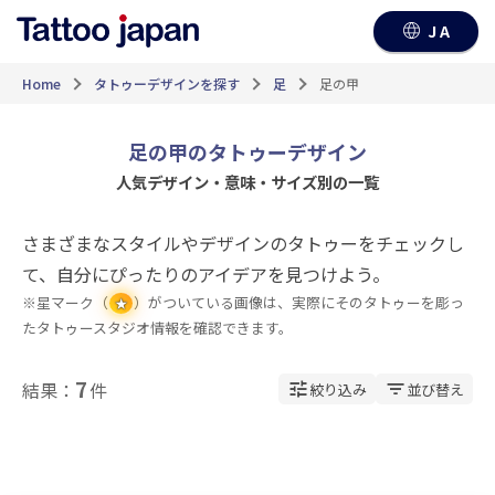
JA
Home
タトゥーデザインを探す
足
足の甲
足の甲のタトゥーデザイン
人気デザイン・意味・サイズ別の一覧
さまざまなスタイルやデザインのタトゥーをチェックし
て、自分にぴったりのアイデアを見つけよう。
※星マーク（
）がついている画像は、実際にそのタトゥーを彫っ
★
たタトゥースタジオ情報を確認できます。
7
結果：
件
絞り込み
並び替え
★
★
★
★
★
★