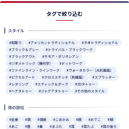
タグで絞り込む
スタイル
#和彫り
#アメリカントラディショナル
#ネオトラディショナル
#ブラック＆グレー
#トライバル・ブラックワーク
#ブラックアウト
#サモア・ポリネシアン
#ジオメトリック（幾何学）
#ドットワーク
#ファインライン・ラインワーク
#ウォータカラー（水彩画風）
#ピクセルアート
#クロスステッチ（刺繍風）
#スプラッター
#レタリング
#スティック＆ポーク
#3Dタトゥー
#ヘナタトゥー
#ジャグアタトゥー
#その他のスタイル
体の部位
#全身
#頭
#頭皮
#こめかみ
#顔
#おでこ
#頬
#あご
#唇
#鼻
#まぶた
#耳
#耳たぶ
#耳の後ろ