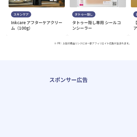
スキンケア
タトゥー隠し
Inkcare アフターケアクリー
タトゥー隠し専用 シールコ
ム（100g）
ンシーラー
ア
※ PR：上記の商品リンクには一部アフィリエイト広告が含まれます。
スポンサー広告