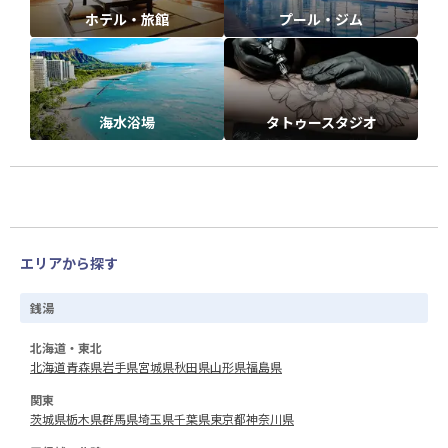
ホテル・旅館
プール・ジム
海水浴場
タトゥースタジオ
エリアから探す
銭湯
北海道・東北
北海道
青森県
岩手県
宮城県
秋田県
山形県
福島県
関東
茨城県
栃木県
群馬県
埼玉県
千葉県
東京都
神奈川県