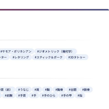
#サモア・ポリネシアン
#ジオメトリック（幾何学）
ッター
#レタリング
#スティック＆ポーク
#3Dタトゥー
#首（前）
#うなじ
#肩
#胸
#胸骨
#谷間
#鎖骨
#前腕
#手首
#手
#手のひら
#手の甲
#指