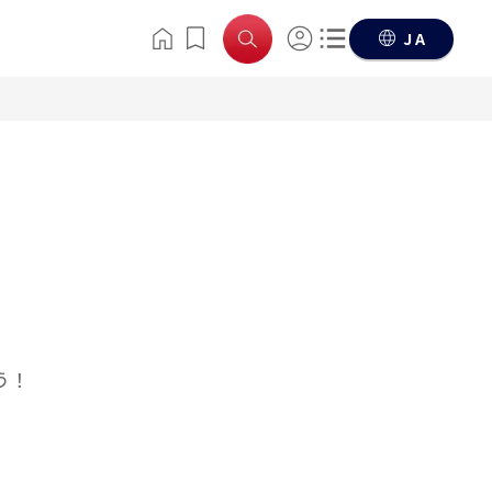
JA
う！