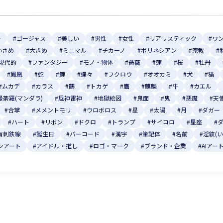
ー
#ゴージャス
#美しい
#男性
#女性
#リアリスティック
#ワ
小さめ
#大きめ
#ミニマル
#チカーノ
#ポリネシアン
#宗教
#
#現代的
#ファンタジー
#モノ・物体
#薔薇
#蓮
#桜
#牡丹
#鳳凰
#蛇
#鯉
#蝶々
#フクロウ
#オオカミ
#犬
#猫
#ムカデ
#カラス
#鶴
#トカゲ
#鷹
#麒麟
#牛
#カエル
曼荼羅(マンダラ)
#風神雷神
#地獄絵図
#鬼面
#鬼
#悪魔
#天
#合掌
#メメントモリ
#ウロボロス
#星
#太陽
#月
#ダガー
#ハート
#リボン
#ドクロ
#トランプ
#サイコロ
#星座
#
有刺鉄線
#誕生日
#バーコード
#漢字
#筆記体
#名前
#淫紋(
ンアート
#アイドル・推し
#ロゴ・マーク
#ブランド・企業
#AIアー