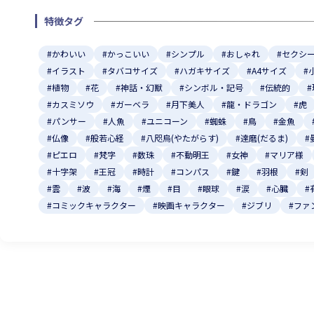
特徴タグ
#かわいい
#かっこいい
#シンプル
#おしゃれ
#セクシ
#イラスト
#タバコサイズ
#ハガキサイズ
#A4サイズ
#
#植物
#花
#神話・幻獣
#シンボル・記号
#伝統的
#カスミソウ
#ガーベラ
#月下美人
#龍・ドラゴン
#虎
#パンサー
#人魚
#ユニコーン
#蜘蛛
#鳥
#金魚
#仏像
#般若心経
#八咫烏(やたがらす)
#達磨(だるま)
#
#ピエロ
#梵字
#数珠
#不動明王
#女神
#マリア様
#十字架
#王冠
#時計
#コンパス
#鍵
#羽根
#剣
#雲
#波
#海
#煙
#目
#眼球
#涙
#心臓
#
#コミックキャラクター
#映画キャラクター
#ジブリ
#ファ