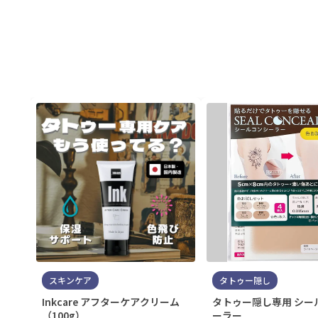
スキンケア
タトゥー隠し
Inkcare アフターケアクリーム
タトゥー隠し専用 シー
（100g）
ーラー