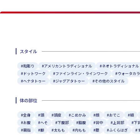
スタイル
#和彫り
#アメリカントラディショナル
#ネオトラディショナル
#ドットワーク
#ファインライン・ラインワーク
#ウォータカ
#ヘナタトゥー
#ジャグアタトゥー
#その他のスタイル
体の部位
#全身
#頭
#頭皮
#こめかみ
#顔
#おでこ
#頬
#お腹
#へそ
#下腹部
#脇腹
#背中
#上背部
#下
#親指
#脚
#太もも
#内もも
#膝
#ふくらはぎ
#