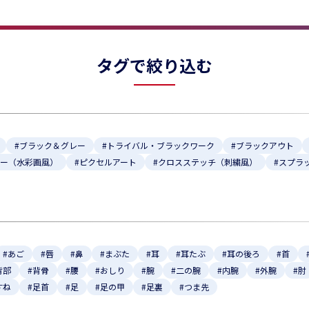
タグで絞り込む
#ブラック＆グレー
#トライバル・ブラックワーク
#ブラックアウト
ラー（水彩画風）
#ピクセルアート
#クロスステッチ（刺繍風）
#スプラ
#あご
#唇
#鼻
#まぶた
#耳
#耳たぶ
#耳の後ろ
#首
背部
#背骨
#腰
#おしり
#腕
#二の腕
#内腕
#外腕
#肘
すね
#足首
#足
#足の甲
#足裏
#つま先