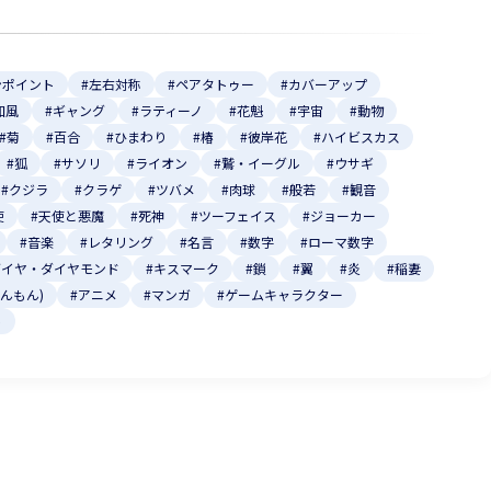
ンポイント
#左右対称
#ペアタトゥー
#カバーアップ
和風
#ギャング
#ラティーノ
#花魁
#宇宙
#動物
#菊
#百合
#ひまわり
#椿
#彼岸花
#ハイビスカス
#狐
#サソリ
#ライオン
#鷲・イーグル
#ウサギ
#クジラ
#クラゲ
#ツバメ
#肉球
#般若
#観音
使
#天使と悪魔
#死神
#ツーフェイス
#ジョーカー
#音楽
#レタリング
#名言
#数字
#ローマ数字
ダイヤ・ダイヤモンド
#キスマーク
#鎖
#翼
#炎
#稲妻
いんもん)
#アニメ
#マンガ
#ゲームキャラクター
ト