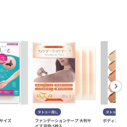
タトゥー隠し
タトゥー隠し
判サイズ
ファンデーションテープ 大判サ
ボディカバー
イズ 同色 5枚入